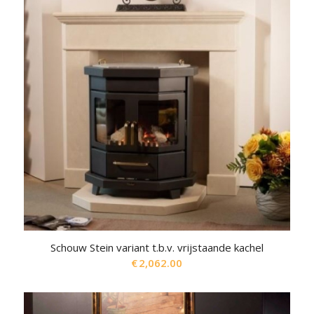
Schouw Stein variant t.b.v. vrijstaande kachel
€
2,062.00