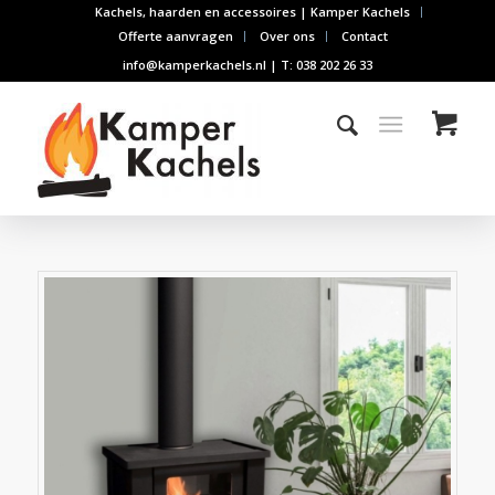
Kachels, haarden en accessoires | Kamper Kachels
Offerte aanvragen
Over ons
Contact
info@kamperkachels.nl | T: 038 202 26 33